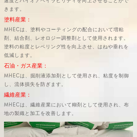
きます。
塗料産業：
MHECは、塗料やコーティングの配合において増粘
剤、結合剤、レオロジー調整剤として使用されます。
塗料の粘度とレベリング性を向上させ、はねや垂れを
低減します。
石油・ガス産業：
MHECは、掘削液添加剤として使用され、粘度を制御
し、流体損失を防ぎます。
繊維産業：
MHECは、繊維産業において糊剤として使用され、布
地の製織と加工を改善します。