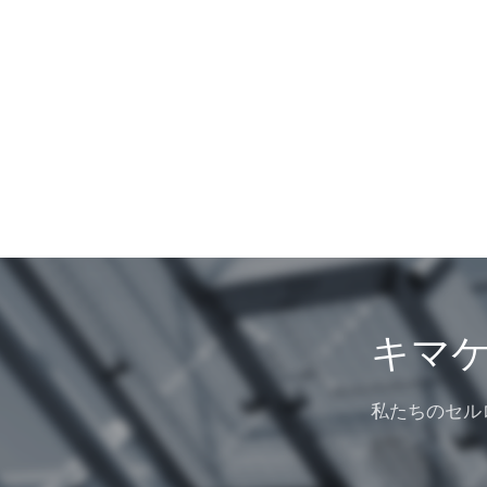
キマ
私たちのセル