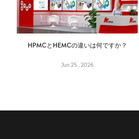
HPMCとHEMCの違いは何ですか？
Jun 25 , 2026