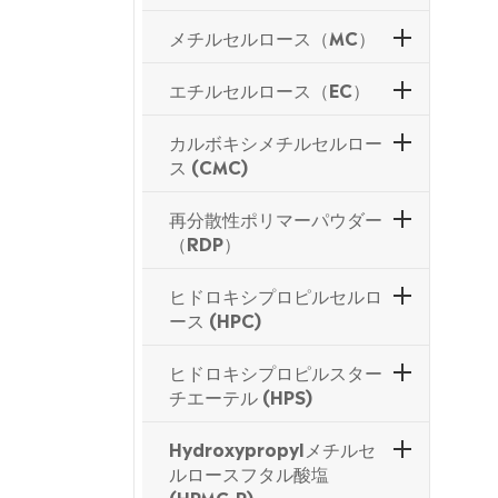
メチルセルロース（MC）
エチルセルロース（EC）
カルボキシメチルセルロー
ス (CMC)
再分散性ポリマーパウダー
（RDP）
ヒドロキシプロピルセルロ
ース (HPC)
ヒドロキシプロピルスター
チエーテル (HPS)
Hydroxypropylメチルセ
ルロースフタル酸塩
(HPMC-P)