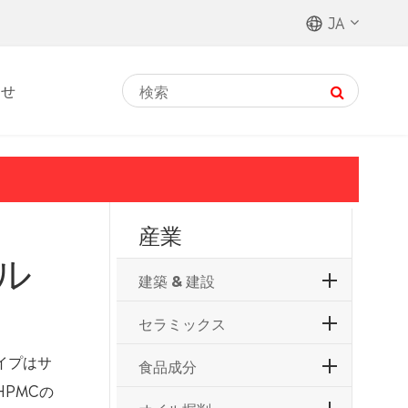
JA
わせ
産業
テル
建築 & 建設
セラミックス
イプはサ
食品成分
PMCの