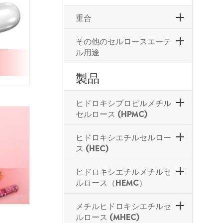
重合
その他のセルロースエーテ
ル用途
製品
ヒドロキシプロピルメチル
セルロース (HPMC)
ヒドロキシエチルセルロー
ス (HEC)
ヒドロキシエチルメチルセ
ルロース（HEMC）
メチルヒドロキシエチルセ
ルロース (MHEC)