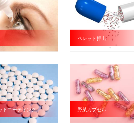
ペレット押出
ットコーティング
野菜カプセル