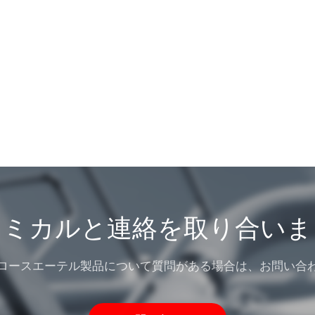
ケミカルと連絡を取り合いま
ロースエーテル製品について質問がある場合は、お問い合