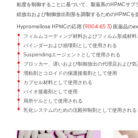
粘度を制御することに基づいて、製薬系のHPMCサプ
続放出および制御放出剤形を調製するためのHPMCを
Hypromellose HPMCの応用 (
9004 65 3
) 医薬品のexc
フィルムコーティング材料およびフィルム形成材料
バインダーおよび崩壊剤として使用される
Suspendingエージェントとして使用される
ブロッカー、遅いおよび制御放出の代理店および気
増粘剤とコロイドの保護接着剤として使用
カプセル材料として使用される
バイオ接着剤として使用
局所ゲルとして使用される
乳化システムのための沈殿抑制剤として使用される