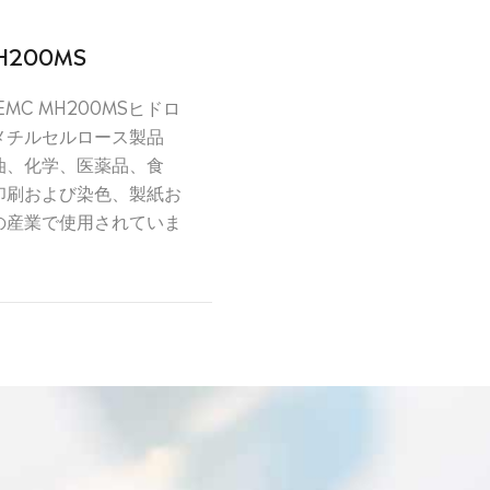
H200MS
MC MH200MSヒドロ
メチルセルロース製品
油、化学、医薬品、食
印刷および染色、製紙お
の産業で使用されていま