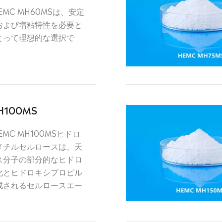
EMC MH60MSは、安定
および増粘特性を必要と
とって理想的な選択で
H100MS
MC MH100MSヒドロ
メチルセルロースは、天
ス分子の部分的なヒドロ
化とヒドロキシプロピル
成されるセルロースエー