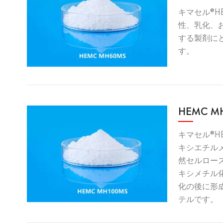
キマセル®H
性、乳化、
する製剤に
す。
HEMC M
キマセル®HE
キシエチル
然セルロー
キシメチル
化の後に形
テルです。