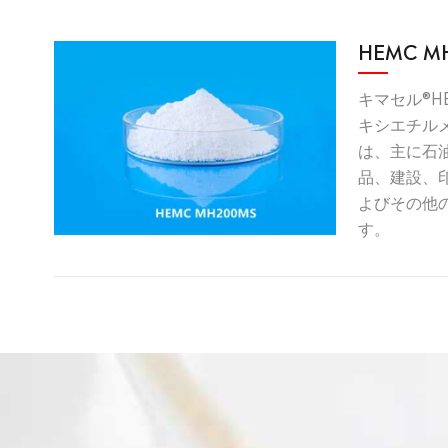
HEMC M
キマセル®HE
キシエチル
は、主に石
品、建設、
よびその他
す。