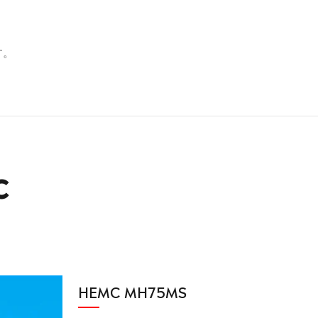
す。
C
HEMC MH75MS