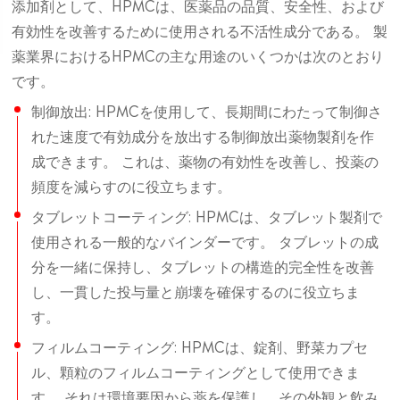
添加剤として、HPMCは、医薬品の品質、安全性、および
有効性を改善するために使用される不活性成分である。 製
薬業界におけるHPMCの主な用途のいくつかは次のとおり
です。
制御放出: HPMCを使用して、長期間にわたって制御さ
れた速度で有効成分を放出する制御放出薬物製剤を作
成できます。 これは、薬物の有効性を改善し、投薬の
頻度を減らすのに役立ちます。
タブレットコーティング: HPMCは、タブレット製剤で
使用される一般的なバインダーです。 タブレットの成
分を一緒に保持し、タブレットの構造的完全性を改善
し、一貫した投与量と崩壊を確保するのに役立ちま
す。
フィルムコーティング: HPMCは、錠剤、野菜カプセ
ル、顆粒のフィルムコーティングとして使用できま
す。 それは環境要因から薬を保護し、その外観と飲み