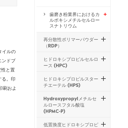
歯磨き粉業界におけるカ
ルボキシメチルセルロー
スナトリウム
再分散性ポリマーパウダー
（RDP）
タイルの
ヒドロキシプロピルセルロ
エンドブ
ース (HPC)
定性と置
する。印
ヒドロキシプロピルスター
チエーテル (HPS)
印刷およ
Hydroxypropylメチルセ
ルロースフタル酸塩
(HPMC-P)
低置換度ヒドロキシプロピ