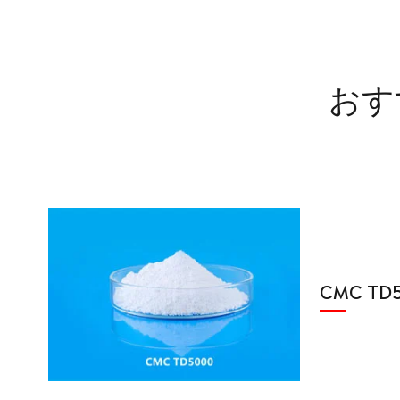
おす
CMC TD