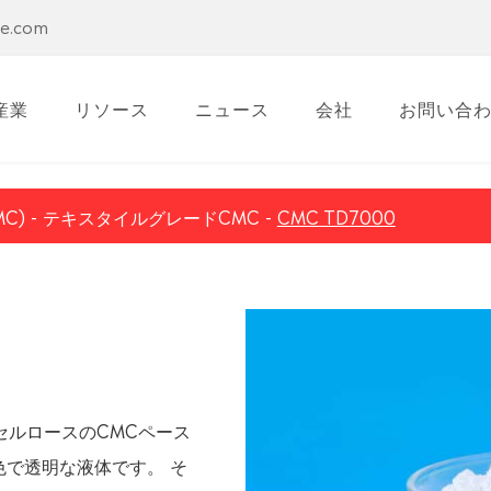
se.com
産業
リソース
ニュース
会社
お問い合
C)
テキスタイルグレードCMC
CMC TD7000
ルセルロースのCMCペース
で透明な液体です。 そ