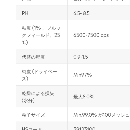
PH
6.5- 8.5
粘度 (1% 、ブルッ
クフィールド、25
6500-7500 cps
℃)
代替の程度
0.9-1.5
純度 (ドライベー
Min97%
ス)
乾燥による損失
最大8.0%
(水分)
粒子サイズ
Min.99.0% が100メッ
HSコード
39123100