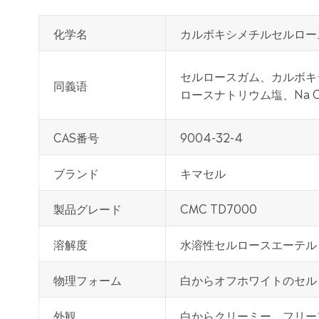
化学名
カルボキシメチルセルロー
セルロースガム、カルボキ
同義语
ロースナトリウム塩、Na 
CAS番号
9004-32-4
ブランド
キマセル
製品グレード
CMC TD7000
溶解度
水溶性セルロースエーテル
物理フォーム
白からオフホワイトのセル
外観
白からクリーミー、フリー