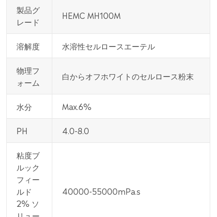
製品グ
HEMC MH100M
レード
溶解度
水溶性セルロースエーテル
物理フ
白からオフホワイトのセルロース粉末
ォーム
水分
Max.6%
PH
4.0-8.0
粘度ブ
ルック
フィー
ルド
40000-55000mPa.s
2% ソ
リュー