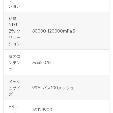
ション
粘度
NDJ
2% ソ
80000-120000mPa.S
リュー
ション
灰のコ
ンテン
Max5.0 %
ツ
メッシ
ュサイ
99% パス100メッシュ
ズ
HSコ
39123900
ード