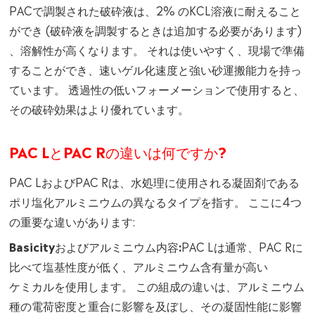
PACで調製された破砕液は、2% のKCL溶液に耐えること
ができ (破砕液を調製するときは追加する必要があります)
、溶解性が高くなります。 それは使いやすく、現場で準備
することができ、速いゲル化速度と強い砂運搬能力を持っ
ています。 透過性の低いフォーメーションで使用すると、
その破砕効果はより優れています。
PAC LとPAC Rの違いは何ですか?
PAC LおよびPAC Rは、水処理に使用される凝固剤である
ポリ塩化アルミニウムの異なるタイプを指す。 ここに4つ
の重要な違いがあります:
Basicityおよびアルミニウム内容:
PAC Lは通常、PAC Rに
比べて塩基性度が低く、アルミニウム含有量が高い
ケミカル
を使用します。 この組成の違いは、アルミニウム
種の電荷密度と重合に影響を及ぼし、その凝固性能に影響