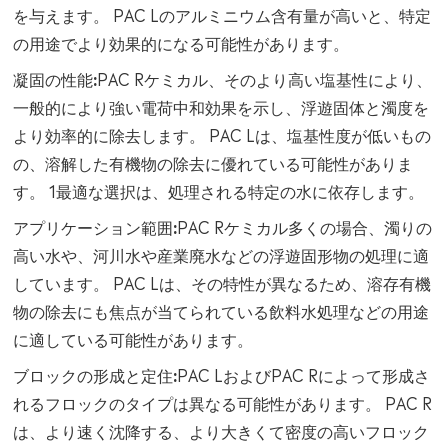
を与えます。 PAC Lのアルミニウム含有量が高いと、特定
の用途でより効果的になる可能性があります。
凝固の性能:
PAC R
ケミカル
、そのより高い塩基性により、
一般的により強い電荷中和効果を示し、浮遊固体と濁度を
より効率的に除去します。 PAC Lは、塩基性度が低いもの
の、溶解した有機物の除去に優れている可能性がありま
す。 1最適な選択は、処理される特定の水に依存します。
アプリケーション範囲:
PAC R
ケミカル
多くの場合、濁りの
高い水や、河川水や産業廃水などの浮遊固形物の処理に適
しています。 PAC Lは、その特性が異なるため、溶存有機
物の除去にも焦点が当てられている飲料水処理などの用途
に適している可能性があります。
ブロックの形成と定住:
PAC LおよびPAC Rによって形成さ
れるフロックのタイプは異なる可能性があります。 PAC R
は、より速く沈降する、より大きくて密度の高いフロック