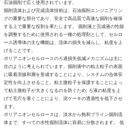
石油掘削で広く使用されています。
掘削流体および完成流体技術は、石油掘削エンジニアリン
グの重要な部分であり、安全で高品質で高速な掘削を確保
する上で重要な役割を果たします。 掘削液と完成液の性能
を調整するために使用される一種の処理剤として、セルロ
ース誘導体の主な機能は、流体の損失を減らし、粘度を上
げることです。
ポリアニオンセルロースのろ過損失低減メカニズムは主に
次のように考えられています。掘削液中の粘土粒子の表面
に吸着溶媒和層を形成することにより、システムの合体安
定性を向上させること。粘土微粒子を保護することによっ
て粘土微粒子が大きくなるのを防ぐため; ろ液の粘度を上
げて毛穴を塞ぐことにより、泥ケーキの透過性を低下させ
ます。
ポリアニオンセルロースは、淡水から飽和ブライン掘削流
体まで、すべての水性掘削流体に容易に分散されます。 低