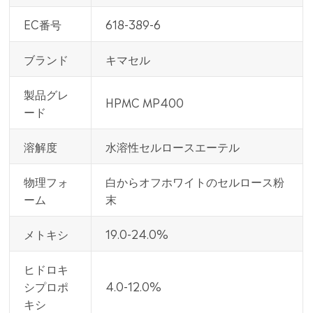
EC番号
618-389-6
ブランド
キマセル
製品グレ
HPMC MP400
ード
溶解度
水溶性セルロースエーテル
物理フォ
白からオフホワイトのセルロース粉
ーム
末
メトキシ
19.0-24.0%
ヒドロキ
シプロポ
4.0-12.0%
キシ