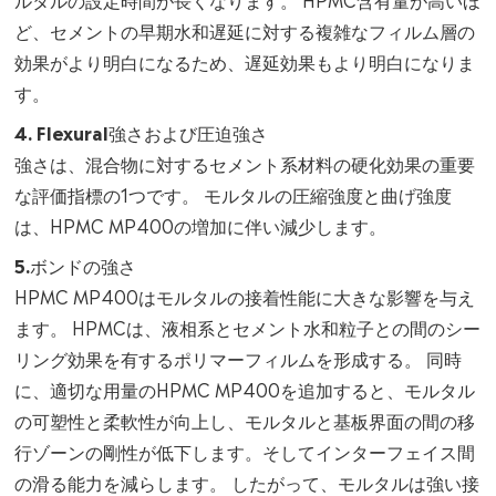
ど、セメントの早期水和遅延に対する複雑なフィルム層の
効果がより明白になるため、遅延効果もより明白になりま
す。
4. Flexural強さおよび圧迫強さ
強さは、混合物に対するセメント系材料の硬化効果の重要
な評価指標の1つです。 モルタルの圧縮強度と曲げ強度
は、HPMC MP400の増加に伴い減少します。
5.ボンドの強さ
HPMC MP400はモルタルの接着性能に大きな影響を与え
ます。 HPMCは、液相系とセメント水和粒子との間のシー
リング効果を有するポリマーフィルムを形成する。 同時
に、適切な用量のHPMC MP400を追加すると、モルタル
の可塑性と柔軟性が向上し、モルタルと基板界面の間の移
行ゾーンの剛性が低下します。そしてインターフェイス間
の滑る能力を減らします。 したがって、モルタルは強い接