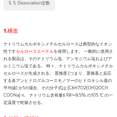
5. 5. Dissociation定数
1.構造
ナトリウムカルボキシメチルセルロースは典型的なイオン
性です
セルロースエーテル
を使用します。 一般的に使用さ
れる製品は、そのナトリウム塩、アンモニウム塩およびア
ルミニウム塩である。 時々、ナトリウムカルボキシメチル
セルロースが生成される。 置換度 (つまり、置換基と反応
する各アンヒドログルコースモノマーのヒドロキシル基の
平均値) が1の場合、その分子式は [C6H7O2(OH)2OCH
COONa] n。 ナトリウム含有量6.98〜8.5% の105 ℃ の一
定温度で乾燥させる。