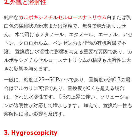
2.外観と溶解性
純粋な
カルボキシメチルセルロースナトリウム
白または乳
白色の繊維状の粉末または顆粒で、無臭で味がありませ
ん。 水で溶けるメタノール、エタノール、エーテル、アセ
トン、クロロホルム、ベンゼンおよび他の有机溶媒で不
溶。 置換度は水溶性に影響を与える重要な要因であり、カ
ルボキシメチルセルロースナトリウムの粘度も水溶性に大
きな影響を与えます。
一般に、粘度は25〜50Pa・sであり、置換度が約0.3の場
合はアルカリに可溶であり、置換度が0.4を超える場合
は、それは水溶性です。 DSの上昇に伴い、ソリューショ
ンの透明性が対応して増加します。 加えて、置換均一性も
溶解性に強い影響を及ぼす。
3. Hygroscopicity