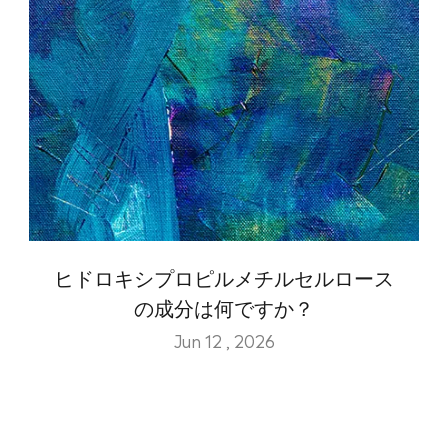
ヒドロキシプロピルメチルセルロース
の成分は何ですか？
Jun 12 , 2026