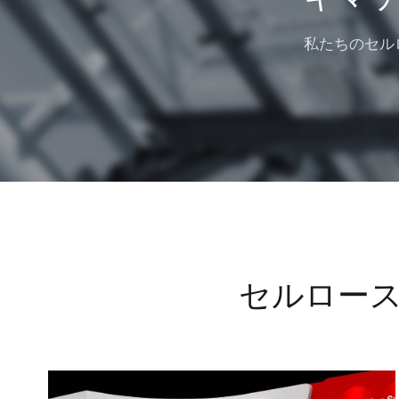
私たちのセル
セルロー