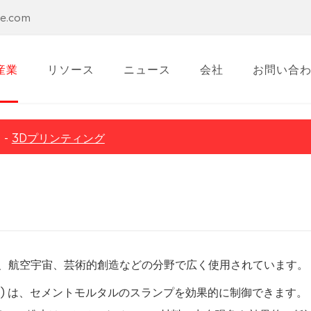
se.com
産業
リソース
ニュース
会社
お問い合
途
3Dプリンティング
グ、航空宇宙、芸術的創造などの分野で広く使用されています。
C) は、セメントモルタルのスランプを効果的に制御できます。