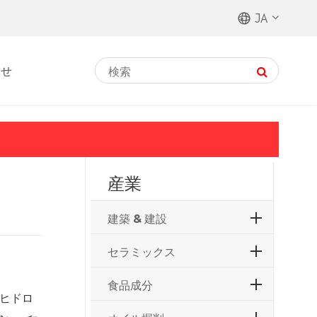
JA
わせ
産業
建築 & 建設
セラミックス
食品成分
 ヒドロ