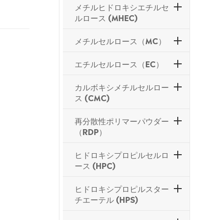
メチルヒドロキシエチルセ
ルロース (MHEC)
メチルセルロース（MC）
エチルセルロース（EC）
カルボキシメチルセルロー
ス (CMC)
再分散性ポリマーパウダー
（RDP）
ヒドロキシプロピルセルロ
ース (HPC)
ヒドロキシプロピルスター
チエーテル (HPS)