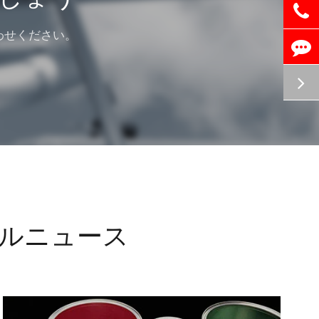
わせください。
ルニュース