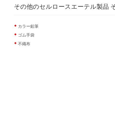
その他のセルロースエーテル製品 
カラー鉛筆
ゴム手袋
不織布