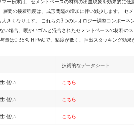
リマー粉末は、セメントベースの材料の出血現象を効果的に低
 層間の接着強度は、成形間隔の増加に伴い減少します。 セメ
大きくなります。 これらの3つのレオロジー調整コンポーネ
がない場合、暖かいゴムと混合されたセメントベースの材料のス
与量は0.35% HPMCで、粘度が低く、押出スタッキング効果
技術的なデータシート
: 低い
こちら
: 低い
こちら
: 低い
こちら