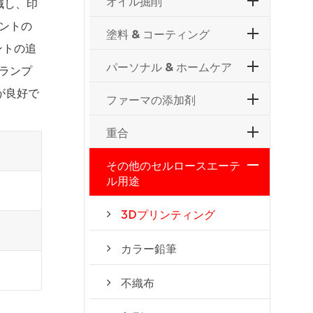
オイル掘削
減し、印
ントの
塗料 & コーティング
ントの追
パーソナル & ホームケア
ランプ
が良好で
ファーマの添加剤
重合
その他のセルロースエーテ
ル用途
3Dプリンティング
カラー鉛筆
不織布