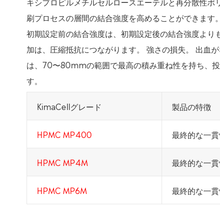
キシプロピルメチルセルロースエーテルと再分散性ポ
刷プロセスの層間の結合強度を高めることができます。
初期設定前の結合強度は、初期設定後の結合強度よりも
加は、圧縮抵抗につながります。 強さの損失。 出血
は、70〜80mmの範囲で最高の積み重ね性を持ち、投
す。
KimaCellグレード
製品の特徴
HPMC MP400
最終的な一貫性
HPMC MP4M
最終的な一貫性
HPMC MP6M
最終的な一貫性