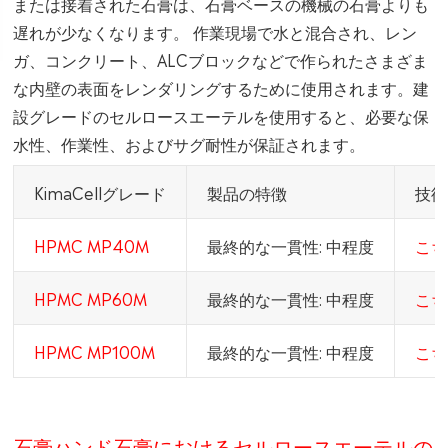
または接着された石膏は、石膏ベースの機械の石膏よりも
遅れが少なくなります。 作業現場で水と混合され、レン
ガ、コンクリート、ALCブロックなどで作られたさまざま
な内壁の表面をレンダリングするために使用されます。建
設グレードのセルロースエーテルを使用すると、必要な保
水性、作業性、およびサグ耐性が保証されます。
KimaCellグレード
製品の特徴
技術
HPMC MP40M
最終的な一貫性: 中程度
こち
HPMC MP60M
最終的な一貫性: 中程度
こち
HPMC MP100M
最終的な一貫性: 中程度
こち
石膏ハンド石膏におけるセルロースエーテルの