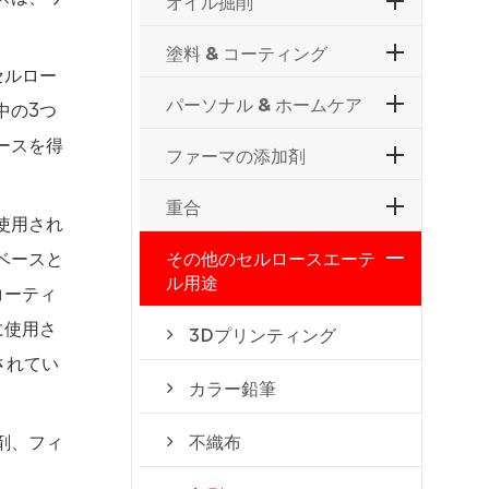
オイル掘削
塗料 & コーティング
セルロー
パーソナル & ホームケア
中の3つ
ースを得
ファーマの添加剤
重合
使用され
ベースと
その他のセルロースエーテ
ル用途
コーティ
に使用さ
3Dプリンティング
されてい
カラー鉛筆
剤、フィ
不織布