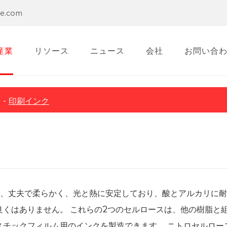
se.com
産業
リソース
ニュース
会社
お問い合
途
印刷インク
体で、丈夫で柔らかく、光と熱に安定しており、酸とアルカリに
くはありません。 これらの2つのセルロースは、他の樹脂と
スチックフィルム用のインクを製造できます。 ニトロセルロー