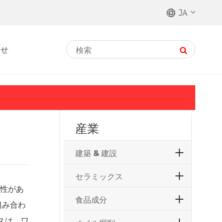
JA
わせ
産業
建築 & 建設
セラミックス
耐性があ
食品成分
組み合わ
スは、ワ