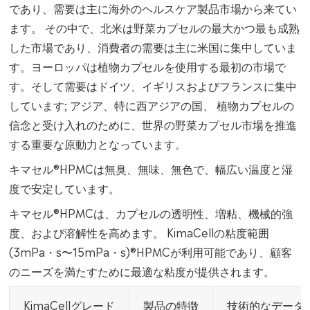
であり、需要は主に海外のヘルスケア製品市場から来てい
ます。 その中で、北米は野菜カプセルの最大かつ最も成熟
した市場であり、消費者の需要は主に米国に集中していま
す。ヨーロッパは植物カプセルを使用する最初の市場で
す。そして需要はドイツ、イギリスおよびフランスに集中
しています; アジア、特に西アジアの国、 植物カプセルの
信念と受け入れのために、世界の野菜カプセル市場を推進
する重要な原動力となっています。
キマセル®HPMCは無臭、無味、無色で、幅広い温度と湿
度で安定しています。
キマセル®HPMCは、カプセルの透明性、増粘、機械的強
度、および溶解性を高めます。 KimaCellの粘度範囲
(3mPa・s〜15mPa・s)®HPMCが利用可能であり、顧客
のニーズを満たすために最適な粘度が提供されます。
KimaCellグレード
製品の特徴
技術的なデータ